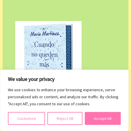
We value your privacy
We use cookies to enhance your browsing experience, serve
personalized ads or content, and analyze our traffic. By clicking
"Accept All", you consent to our use of cookies.
Suscribirse
Customize
Reject All
Accept All
Título: Cuando no queden más estrellas