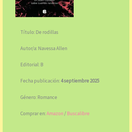
Título: De rodillas
Autor/a: Navessa Allen
Editorial: B
Fecha publicación:
4 septiembre 2025
Género: Romance
Comprar en:
Amazon
/
Buscalibre