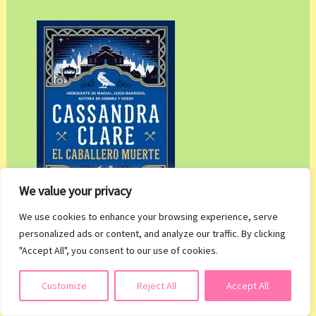
We value your privacy
We use cookies to enhance your browsing experience, serve
personalized ads or content, and analyze our traffic. By clicking
"Accept All", you consent to our use of cookies.
Título: El caballero muerte
Suscribirse
Customize
Reject All
Accept All
Autor/a: Cassandra Clare