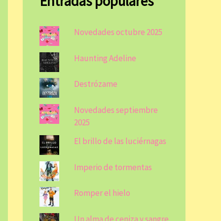
Entradas populares
Novedades octubre 2025
Haunting Adeline
Destrózame
Novedades septiembre
2025
El brillo de las luciérnagas
Imperio de tormentas
Romper el hielo
Un alma de ceniza y sangre