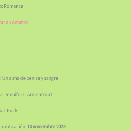
o: Romance
ar en Amazon
: Un alma de ceniza y sangre
a: Jennifer L. Armentrout
ial: Puck
 publicación:
14 noviembre 2023