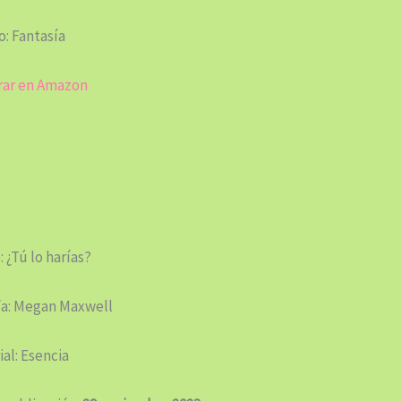
: Fantasía
ar en Amazon
: ¿Tú lo harías?
/a: Megan Maxwell
ial: Esencia