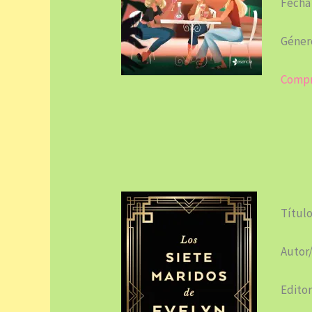
Fecha
Géner
Compr
Título
Autor/
Editor