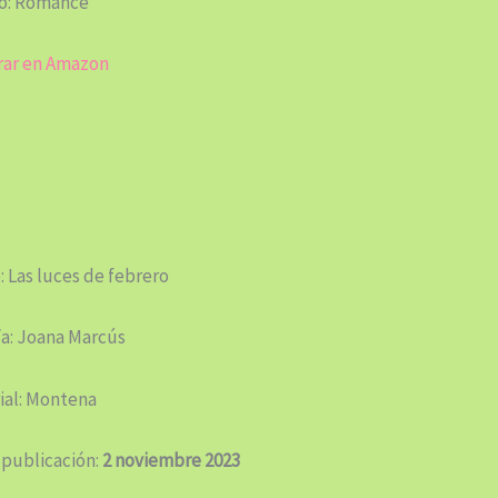
o: Romance
ar en Amazon
: Las luces de febrero
/a: Joana Marcús
ial: Montena
 publicación:
2 noviembre 2023