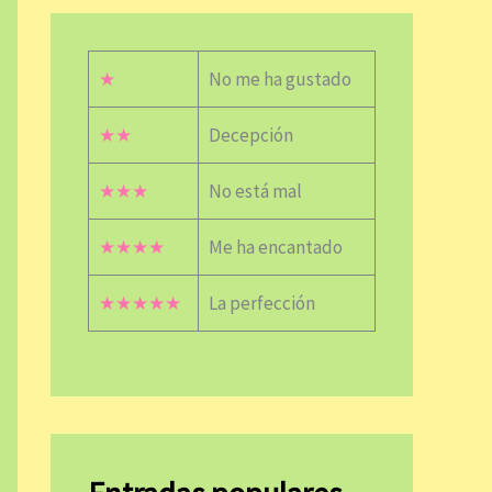
★
No me ha gustado
★★
Decepción
★★★
No está mal
★★★★
Me ha encantado
★★★★★
La perfección