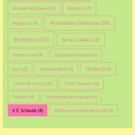
Michael McDowell
(6)
Misterio
(7)
Novedades literarias
(39)
Negocios
(4)
Romance
(91)
Sarah J. Maas
(13)
Shatter me
(9)
Stephanie Garber
(6)
Thriller
(14)
Tahereh Mafi
(9)
Suol
(5)
Trono de cristal
(8)
Trudi Canavan
(6)
Twisted
(4)
Una herencia en juego
(4)
V. E. Schwab
(4)
Villains are destined to die
(5)