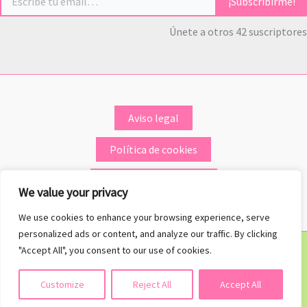
¡Subscribirme!
Únete a otros 42 suscriptores
Aviso legal
Política de cookies
Política de privacidad
We value your privacy
We use cookies to enhance your browsing experience, serve
personalized ads or content, and analyze our traffic. By clicking
"Accept All", you consent to our use of cookies.
Copyright © 2026 La biblioteca de Curuxita
Suscribirse
Customize
Reject All
Accept All