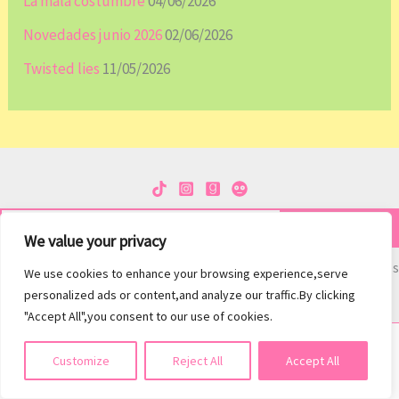
La mala costumbre
04/06/2026
Novedades junio 2026
02/06/2026
Twisted lies
11/05/2026
Escribe tu email…
¡Subscribirme!
We value your privacy
Únete a otros 42 suscriptores
We use cookies to enhance your browsing experience,serve
personalized ads or content,and analyze our traffic.By clicking
"Accept All",you consent to our use of cookies.
Suscribirse
Customize
Reject All
Accept All
Aviso legal