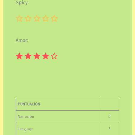
Spicy:
Puntuación: 0 de 5.
Amor:
⭐
⭐
⭐
⭐
Puntuación: 4 de 5.
PUNTUACIÓN
Narración
5
Lenguaje
5