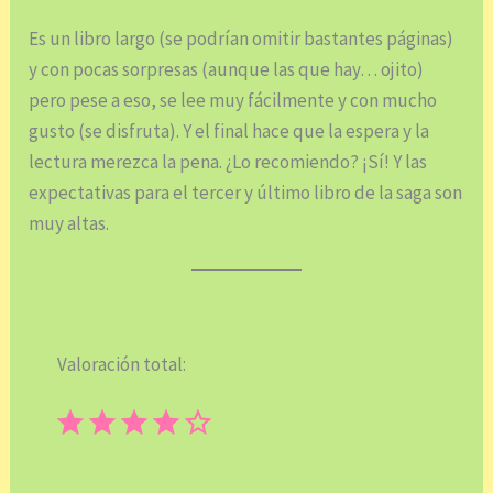
Es un libro largo (se podrían omitir bastantes páginas)
y con pocas sorpresas (aunque las que hay… ojito)
pero pese a eso, se lee muy fácilmente y con mucho
gusto (se disfruta). Y el final hace que la espera y la
lectura merezca la pena. ¿Lo recomiendo? ¡Sí! Y las
expectativas para el tercer y último libro de la saga son
muy altas.
Valoración total:
⭐
⭐
⭐
⭐
Puntuación: 4 de 5.