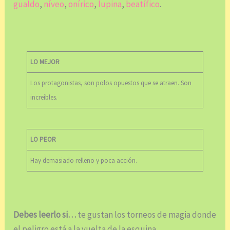
gualdo
,
níveo
,
onírico
,
lupina
,
beatífico
.
LO MEJOR
Los protagonistas, son polos opuestos que se atraen. Son
increíbles.
LO PEOR
Hay demasiado relleno y poca acción.
Debes leerlo si…
te gustan los torneos de magia donde
el peligro está a la vuelta de la esquina.