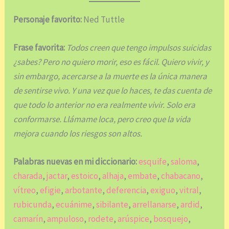
Personaje favorito:
Ned Tuttle
Frase favorita:
Todos creen que tengo impulsos suicidas
¿sabes? Pero no quiero morir, eso es fácil. Quiero vivir, y
sin embargo, acercarse a la muerte es la única manera
de sentirse vivo. Y una vez que lo haces, te das cuenta de
que todo lo anterior no era realmente vivir. Solo era
conformarse. Llámame loca, pero creo que la vida
mejora cuando los riesgos son altos.
Palabras nuevas en mi diccionario:
esquife
,
saloma
,
charada
,
jactar
,
estoico
,
alhaja
,
embate
,
chabacano
,
vítreo
,
efigie
,
arbotante
,
deferencia
,
exiguo
,
vitral
,
rubicunda
,
ecuánime
,
sibilante
,
arrellanarse
,
ardid
,
camarín
,
ampuloso
,
rodete
,
arúspice
,
bosquejo
,