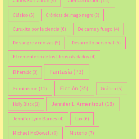
Ciencia ficción
(14)
Carlos Ruiz Zafón
(4)
Clásico
(5)
Crónicas del mago negro
(3)
Curuxita por la ciencia
(6)
De carne y fuego
(4)
De sangre y cenizas
(5)
Desarrollo personal
(5)
El cementerio de los libros olvidados
(4)
Fantasía
(73)
El heraldo
(3)
Ficción
(35)
Feminismo
(11)
Gráfica
(5)
Jennifer L. Armentrout
(18)
Holly Black
(3)
Lux
(6)
Jennifer Lynn Barnes
(4)
Michael McDowell
(6)
Misterio
(7)