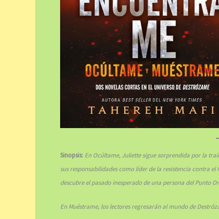
Sinopsis:
En Ocúltame, Juliette sigue sorprendida por la trai
sus responsabilidades como líder de la resistencia contra el
descubre el pasado inesperado de una persona del Punto O
En Muéstrame, los lectores regresarán al mundo de Destrózam