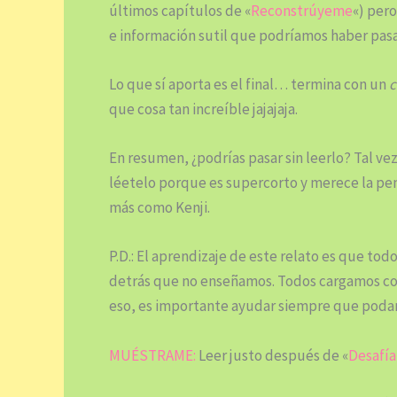
últimos capítulos de «
Reconstrúyeme
«) per
e información sutil que podríamos haber pasa
Lo que sí aporta es el final… termina con un
c
que cosa tan increíble jajajaja.
En resumen, ¿podrías pasar sin leerlo? Tal vez s
léetelo porque es supercorto y merece la pe
más como Kenji.
P.D.: El aprendizaje de este relato es que 
detrás que no enseñamos. Todos cargamos con
eso, es importante ayudar siempre que podam
MUÉSTRAME:
Leer justo después de «
Desafí