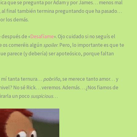
única que se pregunta por Adam y por James… menos mal
ro, al final también termina preguntando que ha pasado…
or los demás.
e después de «
Desafíame
«. Ojo cuidado si no seguís el
 os comeréis algún
spoiler
. Pero, lo importante es que te
que parece (y debería) ser apoteósico, porque faltan
n mí tanta ternura…
pobriño
, se merece tanto amor… y
l nivel? No sé Rick… veremos. Además… ¿Nos fiamos de
irarla un poco
suspicious
…