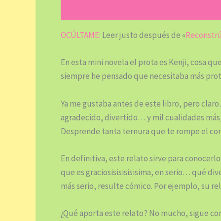
OCÚLTAME:
Leer justo después de «
Reconstr
En esta mini novela el prota es Kenji, cosa 
siempre he pensado que necesitaba más pro
Ya me gustaba antes de este libro, pero cla
agradecido, divertido… y mil cualidades más,
Desprende tanta ternura que te rompe el cor
En definitiva, este relato sirve para conocer
que es graciosisisisisisima, en serio… qué di
más serio, resulte cómico. Por ejemplo, su r
¿Qué aporta este relato? No mucho, sigue con