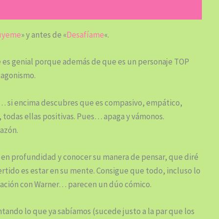
úyeme
» y antes de «
Desafíame
«.
que es genial porque además de que es un personaje TOP
tagonismo.
ro… si encima descubres que es compasivo, empático,
 todas ellas positivas. Pues… apaga y vámonos.
azón.
lo en profundidad y conocer su manera de pensar, que diré
vertido es estar en su mente. Consigue que todo, incluso lo
elación con Warner… parecen un dúo cómico.
tando lo que ya sabíamos (sucede justo a la par que los