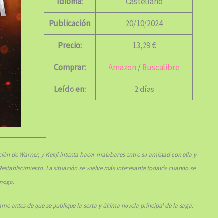
Idioma:
Castellano
Publicación:
20/10/2024
Precio:
13,29 €
Comprar:
Amazon
/
Buscalibre
Leído en:
2 días
ción de Warner, y Kenji intenta hacer malabares entre su amistad con ella y
 Restablecimiento. La situación se vuelve más interesante todavía cuando se
mega.
e antes de que se publique la sexta y última novela principal de la saga.