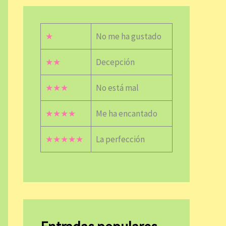
★
No me ha gustado
★★
Decepción
★★★
No está mal
★★★★
Me ha encantado
★★★★★
La perfección