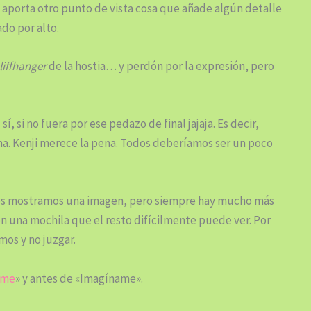
o aporta otro punto de vista cosa que añade algún detalle
do por alto.
liffhanger
de la hostia… y perdón por la expresión, pero
í, si no fuera por ese pedazo de final jajaja. Es decir,
na. Kenji merece la pena. Todos deberíamos ser un poco
todos mostramos una imagen, pero siempre hay mucho más
 una mochila que el resto difícilmente puede ver. Por
os y no juzgar.
ame
» y antes de «Imagíname».