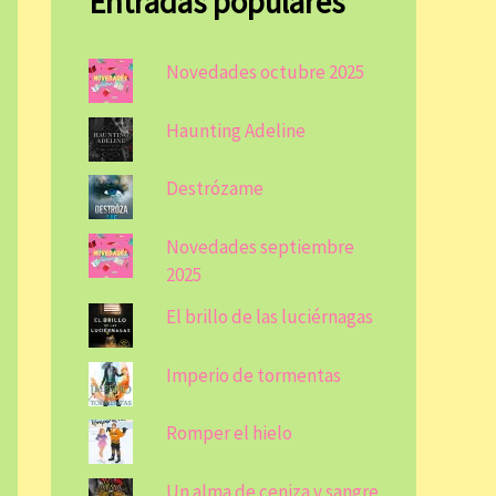
Entradas populares
Novedades octubre 2025
Haunting Adeline
Destrózame
Novedades septiembre
2025
El brillo de las luciérnagas
Imperio de tormentas
Romper el hielo
Un alma de ceniza y sangre