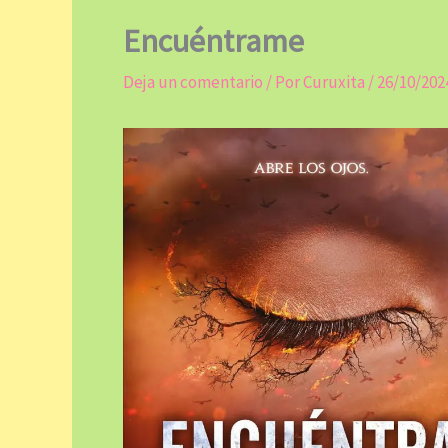
Encuéntrame
Deja un comentario
/ Por
Curuxita
/
26/10/202