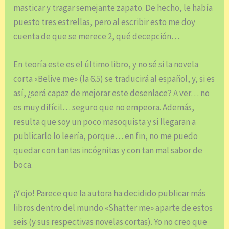
masticar y tragar semejante zapato. De hecho, le había
puesto tres estrellas, pero al escribir esto me doy
cuenta de que se merece 2, qué decepción…
En teoría este es el último libro, y no sé si la novela
corta «Belive me» (la 6.5) se traducirá al español, y, si es
así, ¿será capaz de mejorar este desenlace? A ver… no
es muy difícil… seguro que no empeora. Además,
resulta que soy un poco masoquista y si llegaran a
publicarlo lo leería, porque… en fin, no me puedo
quedar con tantas incógnitas y con tan mal sabor de
boca.
¡Y ojo! Parece que la autora ha decidido publicar más
libros dentro del mundo «Shatter me» aparte de estos
seis (y sus respectivas novelas cortas). Yo no creo que