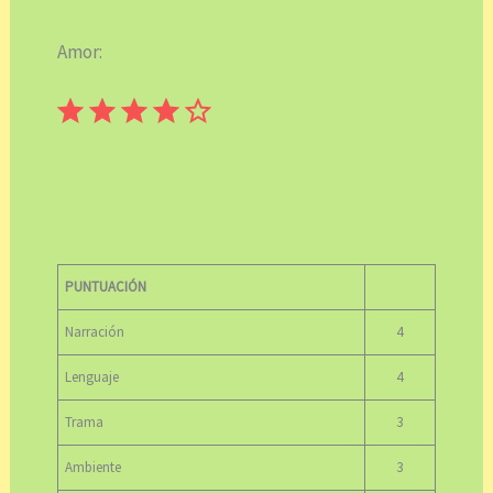
Amor:
⭐
⭐
⭐
⭐
Puntuación: 4 de 5.
PUNTUACIÓN
Narración
4
Lenguaje
4
Trama
3
Ambiente
3