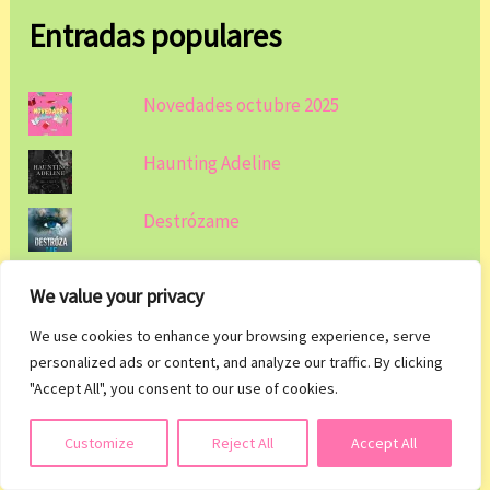
Entradas populares
Novedades octubre 2025
Haunting Adeline
Destrózame
Novedades septiembre 2025
We value your privacy
El brillo de las luciérnagas
We use cookies to enhance your browsing experience, serve
personalized ads or content, and analyze our traffic. By clicking
"Accept All", you consent to our use of cookies.
Imperio de tormentas
Suscribirse
Customize
Reject All
Accept All
Romper el hielo