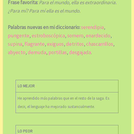
Frase favorita:
Para el mundo, ella es extraordinaria.
¿Para mí? Para mí ella es el mundo.
Palabras nuevas en mi diccionario:
serendipia
,
pungente
,
estroboscópica
,
somero
,
enardecido
,
supina
,
flagrante
,
exiguos
,
detritos
,
chascarrillos
,
abyecto
,
demuda
,
portillas
,
desgajada
.
LO MEJOR
He aprendido más palabras que en el resto de la saga. Es
decir, el lenguaje ha mejorado sustancialmente.
LO PEOR