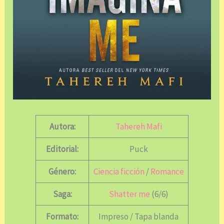
Autora:
Tahereh Mafi
Editorial:
Puck
Género:
Ciencia ficción
/
Romance
Saga:
Shatter me
(6/6)
Formato:
Impreso / Tapa blanda