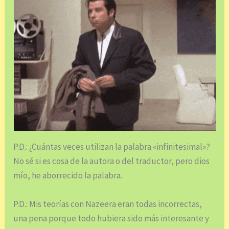
P.D.: ¿Cuántas veces utilizan la palabra «infinitesimal»?
No sé si es cosa de la autora o del traductor, pero dios
mío, he aborrecido la palabra.
P.D.: Mis teorías con Nazeera eran todas incorrectas,
una pena porque todo hubiera sido más interesante y