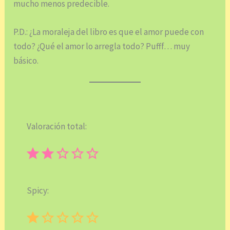
mucho menos predecible.
P.D.: ¿La moraleja del libro es que el amor puede con
todo? ¿Qué el amor lo arregla todo? Pufff… muy
básico.
Valoración total:
⭐
⭐
Puntuación: 2 de 5.
Spicy:
⭐
Puntuación: 1 de 5.