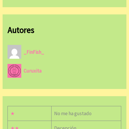
Autores
_FinFish_
Curuxita
★
No me ha gustado
★★
Decepción