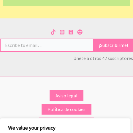
Escribe tu email…
¡Subscribirme!
Únete a otros 42 suscriptores
Aviso legal
Política de cookies
Política de privacidad
We value your privacy