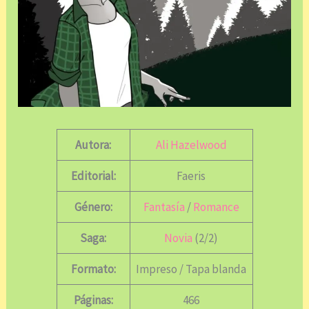
Autora:
Ali Hazelwood
Editorial:
Faeris
Género:
Fantasía
/
Romance
Saga:
Novia
(2/2)
Formato:
Impreso / Tapa blanda
Páginas:
466