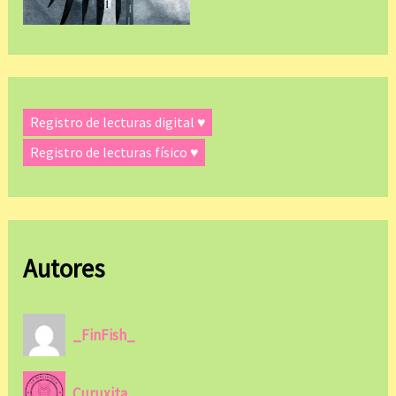
Registro de lecturas digital ♥
Registro de lecturas físico ♥
Autores
_FinFish_
Curuxita