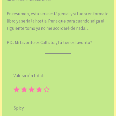
En resumen, esta serie está genial y si fuera en formato
libro ya sería la hostia. Pena que para cuando salga el
siguiente tomo ya no me acordaré de nada…
P.D.: Mi favorito es Callisto. ¿Tú tienes favorito?
Valoración total:
⭐
⭐
⭐
⭐
Puntuación: 4 de 5.
Spicy: