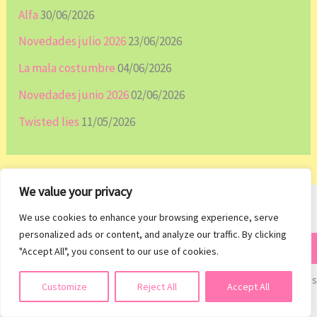
Alfa
30/06/2026
Novedades julio 2026
23/06/2026
La mala costumbre
04/06/2026
Novedades junio 2026
02/06/2026
Twisted lies
11/05/2026
We value your privacy
We use cookies to enhance your browsing experience, serve
Escribe tu email…
personalized ads or content, and analyze our traffic. By clicking
¡Subscribirme!
"Accept All", you consent to our use of cookies.
Únete a otros 42 suscriptores
Suscribirse
Customize
Reject All
Accept All