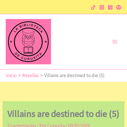
Ir
al
contenido
Inicio
Reseñas
Villains are destined to die (5)
Villains are destined to die (5)
2 comentarios
/ Por
Curuxita
/
03/07/2025