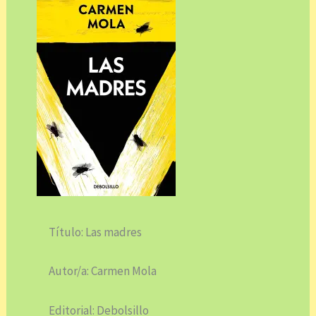
Título: Las madres
Autor/a: Carmen Mola
Editorial: Debolsillo