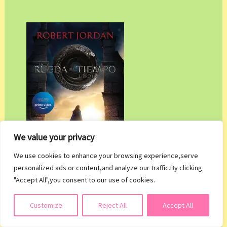
We value your privacy
We use cookies to enhance your browsing experience,serve
personalized ads or content,and analyze our traffic.By clicking
"Accept All",you consent to our use of cookies.
Título: El Ojo del Mundo
Suscribirse
Customize
Reject All
Accept All