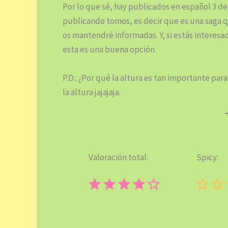
Por lo que sé, hay publicados en español 3 d
publicando tomos, es decir que es una saga
os mantendré informadas. Y, si estás interesa
esta es una buena opción.
P.D.: ¿Por qué la altura es tan importante par
la altura jajajaja.
Valoración total:
Spicy:
⭐
⭐
⭐
⭐
Puntuación: 4 de 5.