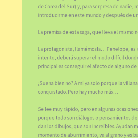
de Corea del Sur) y, para sorpresa de nadie
introducirme en este mundo y después de un
La premisa de esta saga, que lleva el mismo 
La protagonista, llamémosla… Penelope, es «
intento, deberá superar el modo difícil donde 
principal es conseguir el afecto de alguno de 
¿Suena bien no? A mí ya solo porque la villana
conquistado. Pero hay mucho más…
Se lee muy rápido, pero en algunas ocasione
porque todo son diálogos o pensamientos de 
dan los dibujos, que son increíbles. Ayudan mu
momento de aburrimiento, va al grano y es ba