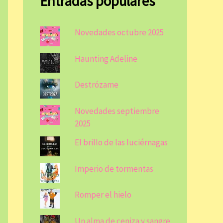
Entradas populares
Novedades octubre 2025
Haunting Adeline
Destrózame
Novedades septiembre
2025
El brillo de las luciérnagas
Imperio de tormentas
Romper el hielo
Un alma de ceniza y sangre