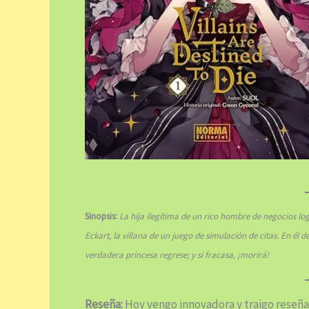
Sinopsis:
La hija ilegítima de un rico hombre de negocios log
Eckart, la villana de un juego de simulación de citas. En él 
verdadera princesa regrese; y si fracasa, ¡morirá!
Reseña:
Hoy vengo innovadora y traigo reseña