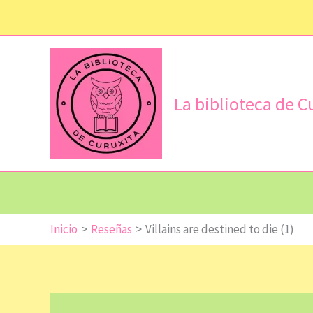
Ir
al
contenido
La biblioteca de C
Inicio
Reseñas
Villains are destined to die (1)