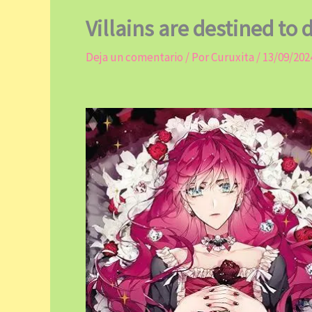
Villains are destined to d
Deja un comentario
/ Por
Curuxita
/
13/09/202