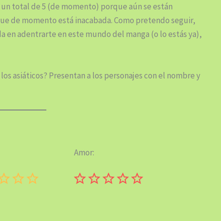
e un total de 5 (de momento) porque aún se están
 que de momento está inacabada. Como pretendo seguir,
da en adentrarte en este mundo del manga (o lo estás ya),
a los asiáticos? Presentan a los personajes con el nombre y
Amor:
Puntuación: 0 de 5.
Puntuación: 0 de 5.