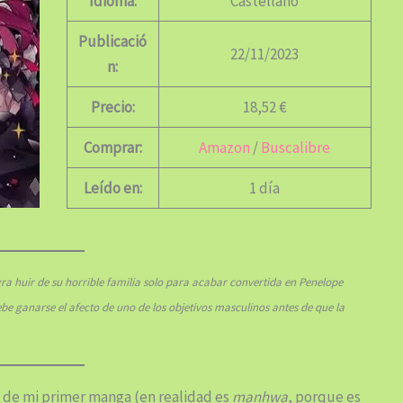
Idioma:
Castellano
Publicació
22/11/2023
n:
Precio:
18,52 €
Comprar:
Amazon
/
Buscalibre
Leído en:
1 día
ra huir de su horrible familia solo para acabar convertida en Penelope
debe ganarse el afecto de uno de los objetivos masculinos antes de que la
 de mi primer manga (en realidad es
manhwa
, porque es