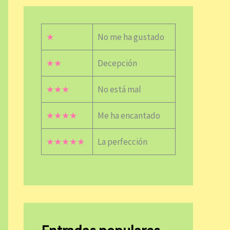
★
No me ha gustado
★★
Decepción
★★★
No está mal
★★★★
Me ha encantado
★★★★★
La perfección