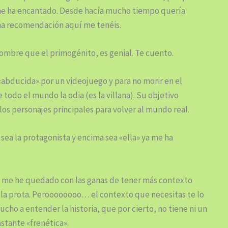
, me ha encantado. Desde hacía mucho tiempo quería
a recomendación aquí me tenéis.
nombre que el primogénito, es genial. Te cuento.
abducida» por un videojuego y para no morir en el
todo el mundo la odia (es la villana). Su objetivo
los personajes principales para volver al mundo real.
 sea la protagonista y encima sea «ella» ya me ha
s me he quedado con las ganas de tener más contexto
la prota. Peroooooooo… el contexto que necesitas te lo
cho a entender la historia, que por cierto, no tiene ni un
stante «frenética».