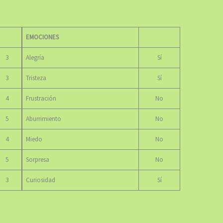
EMOCIONES
3
Alegría
Sí
3
Tristeza
Sí
4
Frustración
No
5
Aburrimiento
No
4
Miedo
No
5
Sorpresa
No
3
Curiosidad
Sí