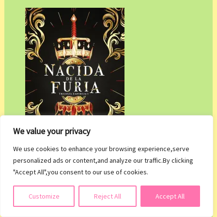
We value your privacy
We use cookies to enhance your browsing experience,serve
personalized ads or content,and analyze our traffic.By clicking
"Accept All",you consent to our use of cookies.
Título: Nacida de la furia
Suscribirse
Customize
Reject All
Accept All
Autor/a: Claire Legrand