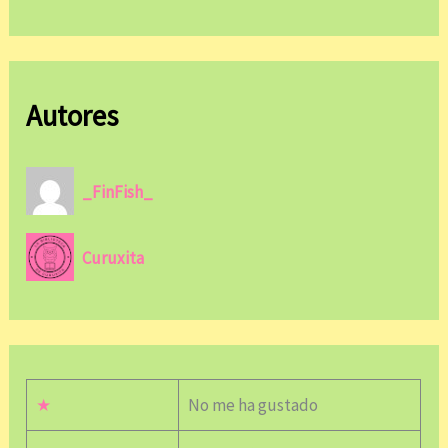
Autores
_FinFish_
Curuxita
★
No me ha gustado