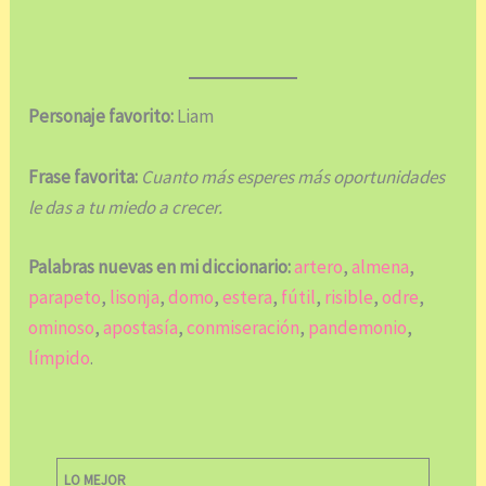
Personaje favorito:
Liam
Frase favorita:
Cuanto más esperes más oportunidades
le das a tu miedo a crecer.
Palabras nuevas en mi diccionario:
artero
,
almena
,
parapeto
,
lisonja
,
domo
,
estera
,
fútil
,
risible
,
odre
,
ominoso
,
apostasía
,
conmiseración
,
pandemonio
,
límpido
.
LO MEJOR