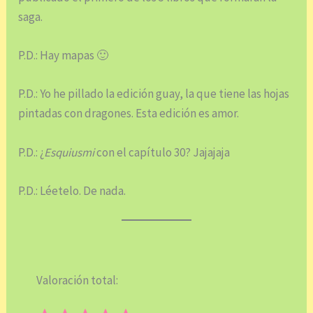
saga.
P.D.: Hay mapas 🙂
P.D.: Yo he pillado la edición guay, la que tiene las hojas
pintadas con dragones. Esta edición es amor.
P.D.: ¿
Esquiusmi
con el capítulo 30? Jajajaja
P.D.: Léetelo. De nada.
Valoración total:
⭐
⭐
⭐
⭐
⭐
Puntuación: 5 de 5.