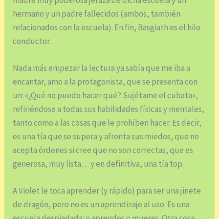
madre muy poderosa jefaza de dicha escuela y un
hermano y un padre fallecidos (ambos, también
relacionados con la escuela). En fin, Basgiath es el hilo
conductor.
Nada más empezar la lectura ya sabía que me iba a
encantar, amo a la protagonista, que se presenta con
un: «¿Qué no puedo hacer qué? Sujétame el cubata»,
refiriéndose a todas sus habilidades físicas y mentales,
tanto como a las cosas que le prohíben hacer. Es decir,
es una tía que se supera y afronta sus miedos, que no
acepta órdenes si cree que no son correctas, que es
generosa, muy lista… y en definitiva, una tía top.
A Violet le toca aprender (y rápido) para ser una jinete
de dragón, pero no es un aprendizaje al uso. Es una
escuela despiadada: o aprendes o mueres. Otra cosa