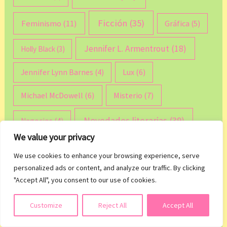
Ficción
(35)
Feminismo
(11)
Gráfica
(5)
Jennifer L. Armentrout
(18)
Holly Black
(3)
Lux
(6)
Jennifer Lynn Barnes
(4)
Michael McDowell
(6)
Misterio
(7)
Novedades literarias
(39)
Negocios
(4)
We value your privacy
Romance
(91)
Sarah J. Maas
(13)
We use cookies to enhance your browsing experience, serve
personalized ads or content, and analyze our traffic. By clicking
Shatter me
(9)
Stephanie Garber
(6)
"Accept All", you consent to our use of cookies.
Thriller
(14)
Tahereh Mafi
(9)
Suol
(5)
Suscribirse
Customize
Reject All
Accept All
Trono de cristal
(8)
Trudi Canavan
(6)