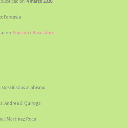
 publicación:
4 marzo 2026
: Fantasía
ar en:
Amazon
/
Buscalibre
: Destinados al abismo
a: Andrea G. Quiroga
ial: Martínez Roca