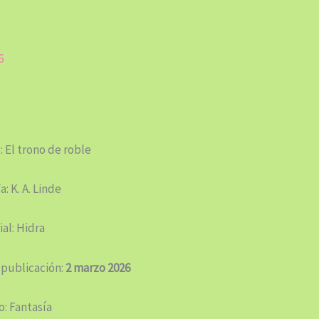
6
: El trono de roble
a: K. A. Linde
ial: Hidra
 publicación:
2 marzo 2026
: Fantasía