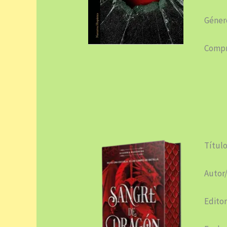
Género
Compr
Título
Autor/
Editor