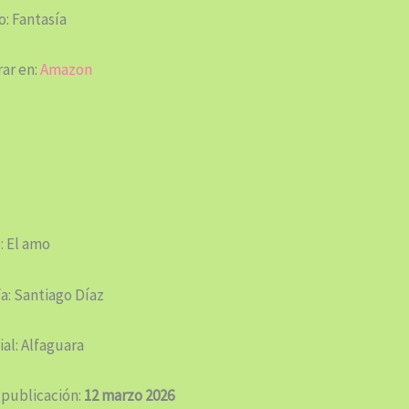
: Fantasía
ar en:
Amazon
: El amo
a: Santiago Díaz
ial: Alfaguara
 publicación:
12 marzo 2026