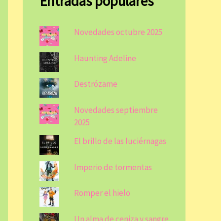
Entradas populares
Novedades octubre 2025
Haunting Adeline
Destrózame
Novedades septiembre
2025
El brillo de las luciérnagas
Imperio de tormentas
Romper el hielo
Un alma de ceniza y sangre