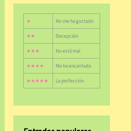
★
No me ha gustado
★★
Decepción
★★★
No está mal
★★★★
Me ha encantado
★★★★★
La perfección