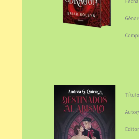
Fecha
Género
Compr
Título
Autor/
Editor