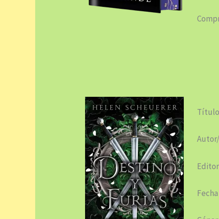
Compr
Título
Autor
Editor
Fecha