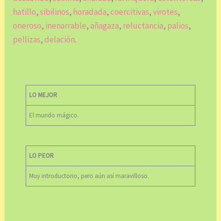
hatillo
,
sibilinos
,
horadada
,
coercitivas
,
virotes
,
oneroso
,
inenarrable
,
añagaza
,
reluctancia
,
palios
,
pellizas
,
delación
.
LO MEJOR
El mundo mágico.
LO PEOR
Muy introductorio, pero aún así maravilloso.