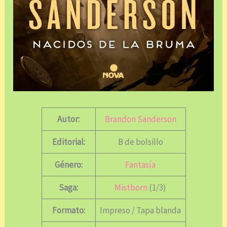
Autor:
Brandon Sanderson
Editorial:
B de bolsillo
Género:
Fantasía
Saga:
Mistborn
(1/3)
Formato:
Impreso / Tapa blanda