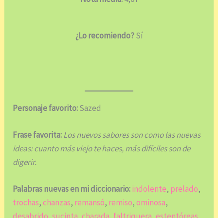
¿Lo recomiendo?
Sí
Personaje favorito:
Sazed
Frase favorita:
Los nuevos sabores son como las nuevas
ideas: cuanto más viejo te haces, más difíciles son de
digerir.
Palabras nuevas en mi diccionario:
indolente
,
prelado
,
trochas
,
chanzas
,
remansó
,
remiso
,
ominosa
,
desabrido
,
sucinta
,
charada
,
faltriquera
,
estentóreas
,