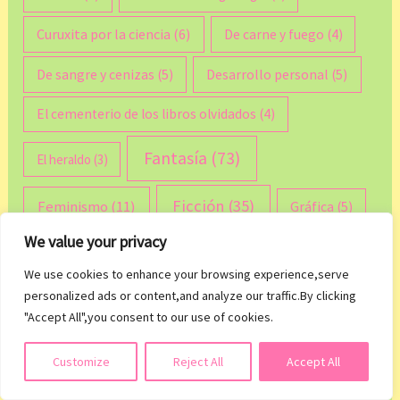
Curuxita por la ciencia
(6)
De carne y fuego
(4)
De sangre y cenizas
(5)
Desarrollo personal
(5)
El cementerio de los libros olvidados
(4)
Fantasía
(73)
El heraldo
(3)
Ficción
(35)
Feminismo
(11)
Gráfica
(5)
We value your privacy
Jennifer L. Armentrout
(18)
Holly Black
(3)
We use cookies to enhance your browsing experience,serve
Lux
(6)
Jennifer Lynn Barnes
(4)
personalized ads or content,and analyze our traffic.By clicking
"Accept All",you consent to our use of cookies.
Michael McDowell
(6)
Misterio
(7)
Suscribirse
Customize
Reject All
Accept All
Novedades literarias
(39)
Negocios
(4)