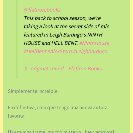
@flatiron.books
This back to school season, we’re
taking a look at the secret side of Yale
featured in Leigh Bardugo’s NINTH
HOUSE and HELL BENT.
#NinthHouse
#HellBent
#AlexStern
#LeighBardugo
♬ original sound – Flatiron Books
Simplemente increíble.
En definitiva, creo que tengo una nueva autora
favorita.
Hay mucha trama, mucho misterio, ¡hay vampiros!,