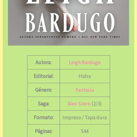
Autora:
Leigh Bardugo
Editorial:
Hidra
Género:
Fantasía
Saga:
Alex Stern
(2/3)
Formato:
Impreso / Tapa dura
Páginas:
544