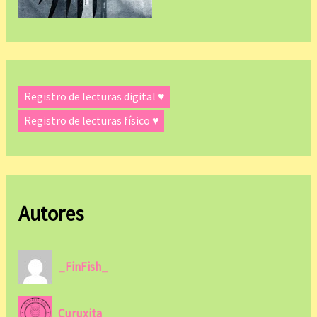
Registro de lecturas digital ♥
Registro de lecturas físico ♥
Autores
_FinFish_
Curuxita