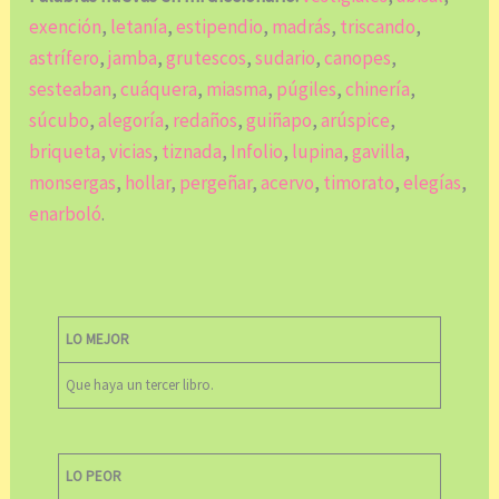
exención
,
letanía
,
estipendio
,
madrás
,
triscando
,
astrífero
,
jamba
,
grutescos
,
sudario
,
canopes
,
sesteaban
,
cuáquera
,
miasma
,
púgiles
,
chinería
,
súcubo
,
alegoría
,
redaños
,
guiñapo
,
arúspice
,
briqueta
,
vicias
,
tiznada
,
Infolio
,
lupina
,
gavilla
,
monsergas
,
hollar
,
pergeñar
,
acervo
,
timorato
,
elegías
,
enarboló
.
LO MEJOR
Que haya un tercer libro.
LO PEOR