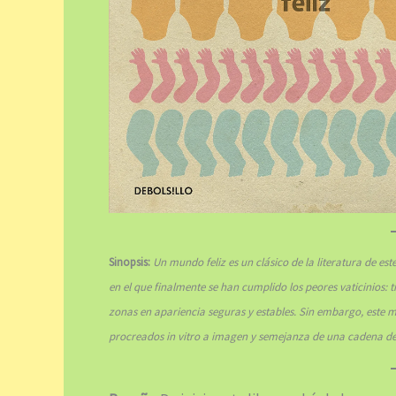
Sinopsis:
Un mundo feliz es un clásico de la literatura de es
en el que finalmente se han cumplido los peores vaticinios: 
zonas en apariencia seguras y estables. Sin embargo, este 
procreados in vitro a imagen y semejanza de una cadena 