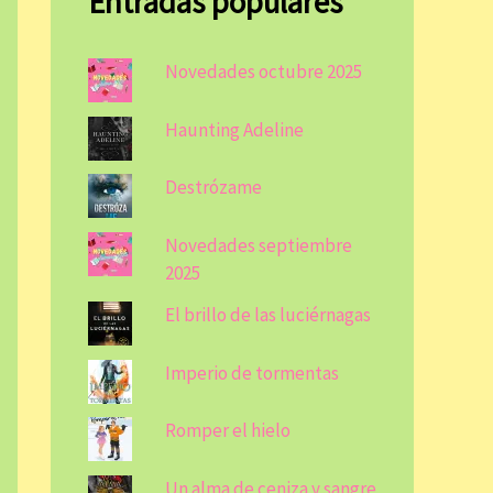
Entradas populares
Novedades octubre 2025
Haunting Adeline
Destrózame
Novedades septiembre
2025
El brillo de las luciérnagas
Imperio de tormentas
Romper el hielo
Un alma de ceniza y sangre