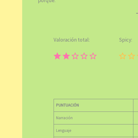
porqué.
Valoración total:
Spicy:
⭐
⭐
Puntuación: 2 de 5.
PUNTUACIÓN
Narración
Lenguaje