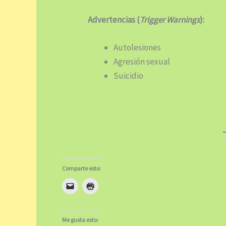
Advertencias (
Trigger Warnings
):
Autolesiones
Agresión sexual
Suicidio
Comparte esto:
Me gusta esto: