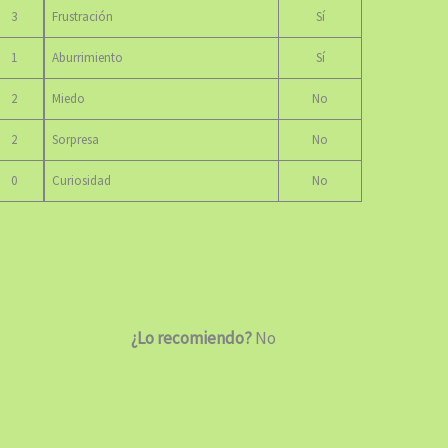
3
Frustración
Sí
1
Aburrimiento
Sí
2
Miedo
No
2
Sorpresa
No
0
Curiosidad
No
¿Lo recomiendo?
No