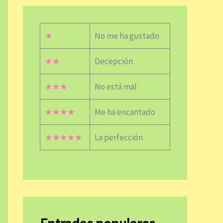
★
No me ha gustado
★★
Decepción
★★★
No está mal
★★★★
Me ha encantado
★★★★★
La perfección