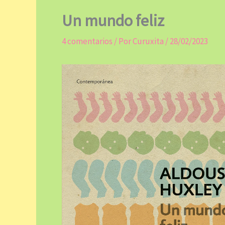
Un mundo feliz
4 comentarios
/ Por
Curuxita
/
28/02/2023