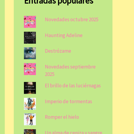
Entradas populares
Novedades octubre 2025
Haunting Adeline
Destrózame
Novedades septiembre
2025
El brillo de las luciérnagas
Imperio de tormentas
Romper el hielo
Un alma de ceniza y sangre