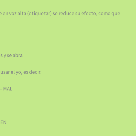
 en voz alta (etiquetar) se reduce su efecto, como que
 y se abra.
sar el yo, es decir:
 = MAL
BIEN