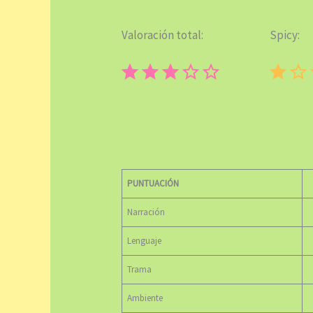
Valoración total:
Spicy:
⭐
⭐
⭐
Puntuación: 3 de 5.
⭐
PUNTUACIÓN
Narración
Lenguaje
Trama
Ambiente