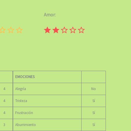
Amor:
Puntuación: 1 de 5.
⭐
⭐
Puntuación: 2 de 5.
EMOCIONES
4
Alegría
No
4
Tristeza
Sí
4
Frustración
Sí
3
Aburrimiento
Sí