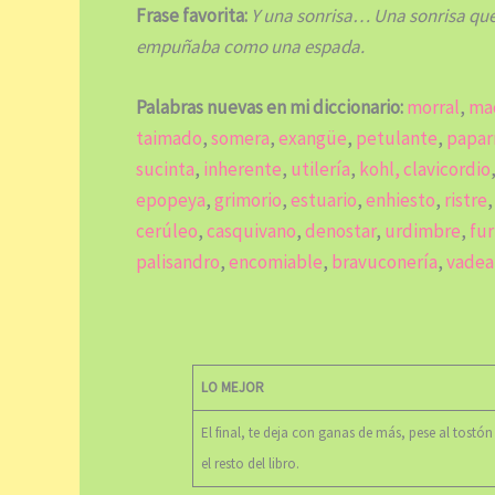
Frase favorita:
Y una sonrisa… Una sonrisa que
empuñaba como una espada.
Palabras nuevas en mi diccionario:
morral
,
ma
taimado
,
somera
,
exangüe
,
petulante
,
papar
sucinta
,
inherente
,
utilería
,
kohl,
clavicordio
epopeya
,
grimorio
,
estuario
,
enhiesto
,
ristre
cerúleo
,
casquivano
,
denostar
,
urdimbre
,
fu
palisandro
,
encomiable
,
bravuconería
,
vadea
LO MEJOR
El final, te deja con ganas de más, pese al tostón
el resto del libro.