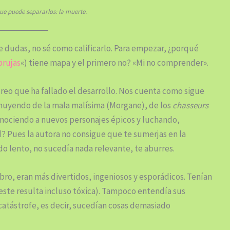
que puede separarlos: la muerte.
e dudas, no sé como calificarlo. Para empezar, ¿porqué
brujas
«) tiene mapa y el primero no? «Mi no comprender».
creo que ha fallado el desarrollo. Nos cuenta como sigue
, huyendo de la mala malísima (Morgane), de los
chasseurs
conociendo a nuevos personajes épicos y luchando,
? Pues la autora no consigue que te sumerjas en la
do lento, no sucedía nada relevante, te aburres.
ibro, eran más divertidos, ingeniosos y esporádicos. Tenían
este resulta incluso tóxica). Tampoco entendía sus
 catástrofe, es decir, sucedían cosas demasiado