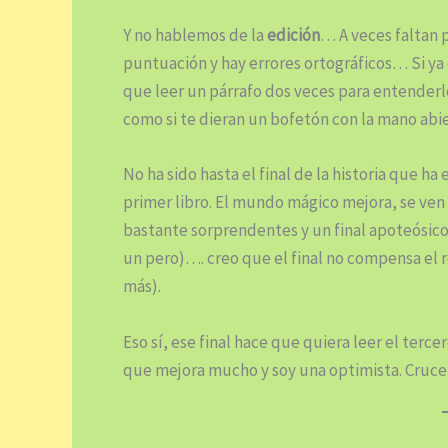
Y no hablemos de la
edición
… A veces faltan p
puntuación y hay errores ortográficos… Si ya 
que leer un párrafo dos veces para entender
como si te dieran un bofetón con la mano abier
No ha sido hasta el final de la historia que
primer libro. El mundo mágico mejora, se ven 
bastante sorprendentes y un final apoteósic
un pero)…. creo que el final no compensa el re
más).
Eso sí, ese final hace que quiera leer el terce
que mejora mucho y soy una optimista. Cruc