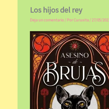
Los hijos del rey
Deja un comentario
/ Por
Curuxita
/
27/05/202