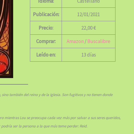
Idioma:
Castellano
Publicación:
12/01/2021
Precio:
22,00 €
Comprar:
Amazon
/
Buscalibre
Leído en:
13 días
 sino también del reino y de la Iglesia. Son fugitivos y no tienen donde
ero mientras Lou se preocupa cada vez más por salvar a sus seres queridos,
r podría ser la persona a la que más teme perder: Reid.