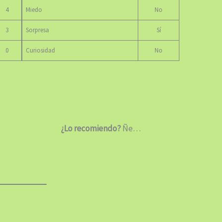
4
Miedo
No
3
Sorpresa
Sí
0
Curiosidad
No
¿Lo recomiendo?
Ñe…