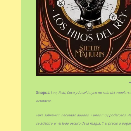
Sinopsis:
Lou, Reid, Coco y Ansel huyen no solo del aquelarre,
ocultarse.
Para sobrevivir, necesitan aliados. Y unos muy poderosos. P
se adentra en el lado oscuro de la magia. Y el precio a paga