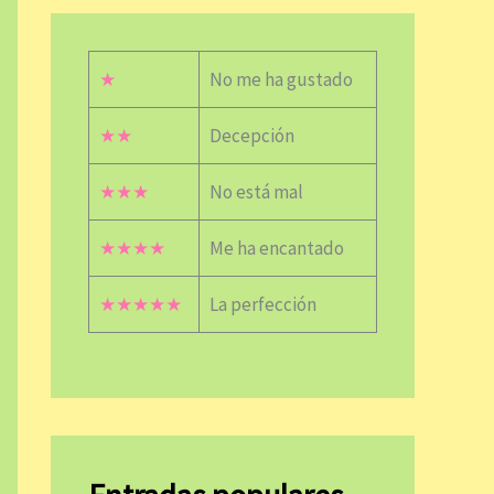
★
No me ha gustado
★★
Decepción
★★★
No está mal
★★★★
Me ha encantado
★★★★★
La perfección