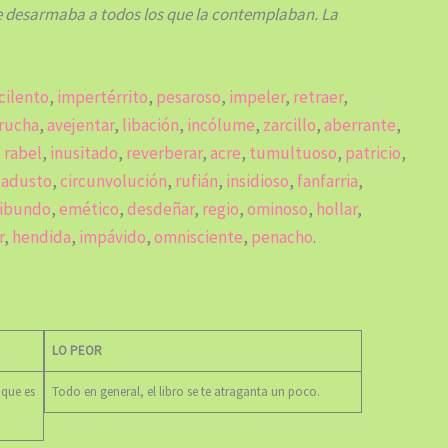
 desarmaba a todos los que la contemplaban. La
cilento
,
impertérrito
,
pesaroso
,
impeler
,
retraer
,
rucha
,
avejentar
,
libación
,
incólume
,
zarcillo
,
aberrante
,
,
rabel
,
inusitado
,
reverberar
,
acre
,
tumultuoso
,
patricio
,
,
adusto
,
circunvolución
,
rufián
,
insidioso
,
fanfarria
,
ribundo
,
emético
,
desdeñar
,
regio
,
ominoso
,
hollar
,
r
,
hendida
,
impávido
,
omnisciente
,
penacho
.
LO PEOR
 que es
Todo en general, el libro se te atraganta un poco.