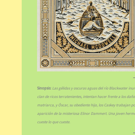
Sinopsis:
Las gélidas y oscuras aguas del río Blackwater inu
clan de ricos terratenientes, intentan hacer frente a los da
matriarca, y Óscar, su obediente hijo, los Caskey trabajan 
aparición de la misteriosa Elinor Dammert. Una joven hermo
cueste lo que cueste.