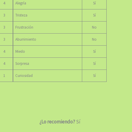
4
Alegría
Sí
3
Tristeza
Sí
3
Frustración
No
3
Aburrimiento
No
4
Miedo
Sí
4
Sorpresa
Sí
1
Curiosidad
Sí
¿Lo recomiendo?
Sí