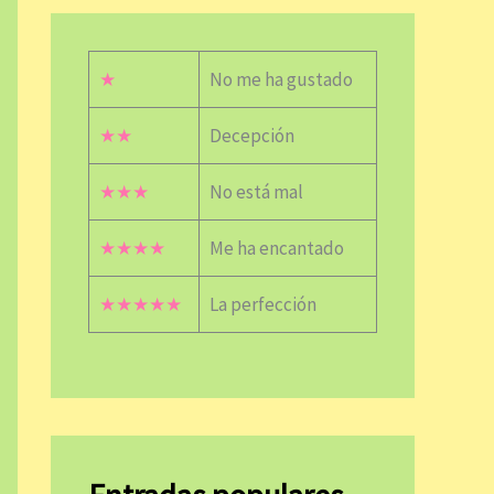
★
No me ha gustado
★★
Decepción
★★★
No está mal
★★★★
Me ha encantado
★★★★★
La perfección