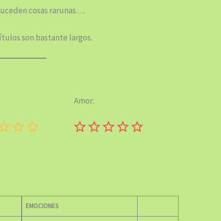
suceden cosas rarunas….
pítulos son bastante largos.
Amor:
Puntuación: 0 de 5.
Puntuación: 0 de 5.
EMOCIONES