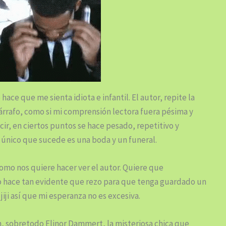
hace que me sienta idiota e infantil. El autor, repite la
párrafo, como si mi comprensión lectora fuera pésima y
ir, en ciertos puntos se hace pesado, repetitivo y
lo único que sucede es una boda y un funeral.
mo nos quiere hacer ver el autor. Quiere que
o hace tan evidente que rezo para que tenga guardado un
jiji así que mi esperanza no es excesiva.
, sobretodo Elinor Dammert, la misteriosa chica que