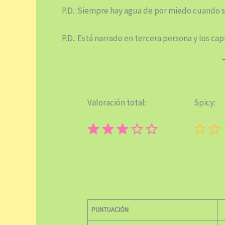
P.D.: Siempre hay agua de por miedo cuando 
P.D.: Está narrado en tercera persona y los ca
Valoración total:
Spicy:
⭐
⭐
⭐
Puntuación: 3 de 5.
PUNTUACIÓN