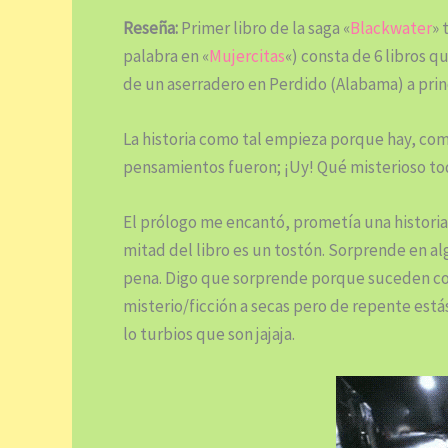
Reseña:
Primer libro de la saga «
Blackwater
» 
palabra en «
Mujercitas
«) consta de 6 libros q
de un aserradero en Perdido (Alabama) a princ
La historia como tal empieza porque hay, como
pensamientos fueron; ¡Uy! Qué misterioso to
El prólogo me encantó, prometía una historia 
mitad del libro es un tostón. Sorprende en 
pena. Digo que sorprende porque suceden cos
misterio/ficción a secas pero de repente está
lo turbios que son jajaja.