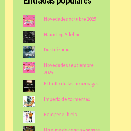
Entradas populares
Novedades octubre 2025
Haunting Adeline
Destrózame
Novedades septiembre
2025
El brillo de las luciérnagas
Imperio de tormentas
Romper el hielo
Un alma de ceniza y sangre