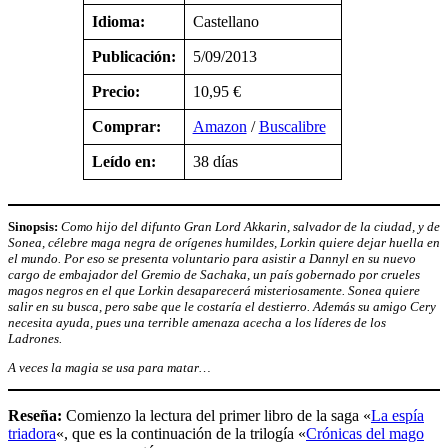
Idioma:
Castellano
Publicación:
5/09/2013
Precio:
10,95 €
Comprar:
Amazon
/
Buscalibre
Leído en:
38 días
Sinopsis:
Como hijo del difunto Gran Lord Akkarin, salvador de la ciudad, y de
Sonea, célebre maga negra de orígenes humildes, Lorkin quiere dejar huella en
el mundo. Por eso se presenta voluntario para asistir a Dannyl en su nuevo
cargo de embajador del Gremio de Sachaka, un país gobernado por crueles
magos negros en el que Lorkin desaparecerá misteriosamente. Sonea quiere
salir en su busca, pero sabe que le costaría el destierro. Además su amigo Cery
necesita ayuda, pues una terrible amenaza acecha a los líderes de los
Ladrones.
A veces la magia se usa para matar…
Reseña:
Comienzo la lectura del primer libro de la saga «
La espía
triadora
«, que es la continuación de la trilogía «
Crónicas del mago