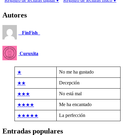
Registro de lecturas digital ♥
Registro de lecturas físico ♥
Autores
_FinFish_
Curuxita
No me ha gustado
★
Decepción
★★
No está mal
★★★
Me ha encantado
★★★★
La perfección
★★★★★
Entradas populares