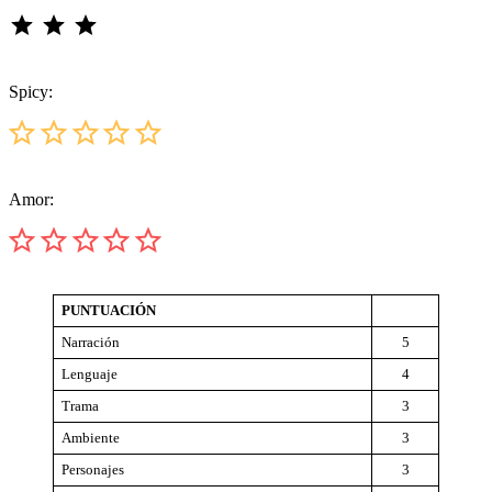
⭐
⭐
⭐
Puntuación: 3 de 5.
Spicy:
Puntuación: 0 de 5.
Amor:
Puntuación: 0 de 5.
PUNTUACIÓN
Narración
5
Lenguaje
4
Trama
3
Ambiente
3
Personajes
3