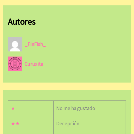
Autores
_FinFish_
Curuxita
★
No me ha gustado
★★
Decepción