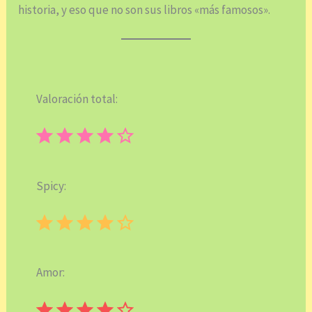
historia, y eso que no son sus libros «más famosos».
Valoración total:
⭐
⭐
⭐
⭐
Puntuación: 4 de 5.
Spicy:
⭐
⭐
⭐
⭐
Puntuación: 4 de 5.
Amor:
⭐
⭐
⭐
⭐
Puntuación: 4 de 5.