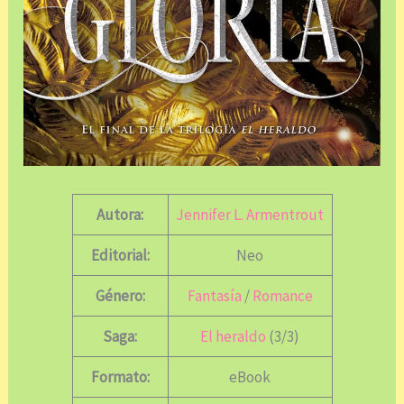
Autora:
Jennifer L. Armentrout
Editorial:
Neo
Género:
Fantasía
/
Romance
Saga:
El heraldo
(3/3)
Formato:
eBook