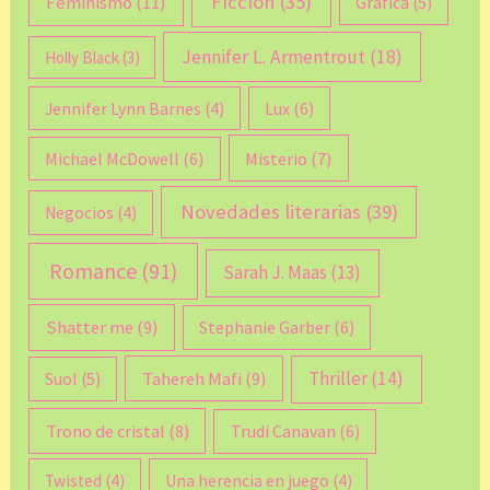
Ficción
(35)
Feminismo
(11)
Gráfica
(5)
Jennifer L. Armentrout
(18)
Holly Black
(3)
Lux
(6)
Jennifer Lynn Barnes
(4)
Michael McDowell
(6)
Misterio
(7)
Novedades literarias
(39)
Negocios
(4)
Romance
(91)
Sarah J. Maas
(13)
Shatter me
(9)
Stephanie Garber
(6)
Thriller
(14)
Tahereh Mafi
(9)
Suol
(5)
Trono de cristal
(8)
Trudi Canavan
(6)
Twisted
(4)
Una herencia en juego
(4)