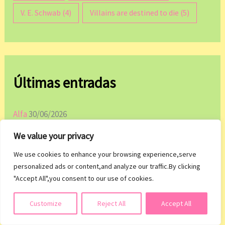
V. E. Schwab
(4)
Villains are destined to die
(5)
Últimas entradas
Alfa
30/06/2026
Novedades julio 2026
23/06/2026
We value your privacy
La mala costumbre
04/06/2026
We use cookies to enhance your browsing experience,serve
personalized ads or content,and analyze our traffic.By clicking
Novedades junio 2026
02/06/2026
"Accept All",you consent to our use of cookies.
Twisted lies
11/05/2026
Suscribirse
Customize
Reject All
Accept All