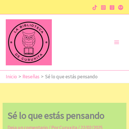
Ir
al
contenido
Inicio
Reseñas
Sé lo que estás pensando
Sé lo que estás pensando
Deja un comentario
/ Por
Curuxita
/
22/02/2025