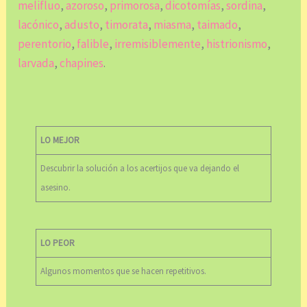
melifluo
,
azoroso
,
primorosa
,
dicotomías
,
sordina
,
lacónico
,
adusto
,
timorata
,
miasma
,
taimado
,
perentorio
,
falible
,
irremisiblemente
,
histrionismo
,
larvada
,
chapines
.
LO MEJOR
Descubrir la solución a los acertijos que va dejando el
asesino.
LO PEOR
Algunos momentos que se hacen repetitivos.