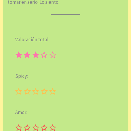
tomar en serio. Lo siento.
Valoración total:
⭐
⭐
⭐
Puntuación: 3 de 5.
Spicy:
Puntuación: 0 de 5.
Amor:
Puntuación: 0 de 5.