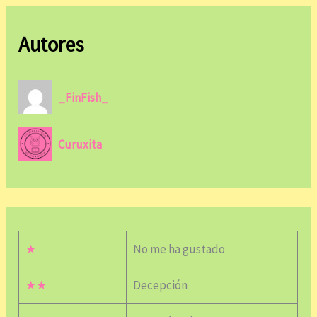
Autores
_FinFish_
Curuxita
★
No me ha gustado
★★
Decepción