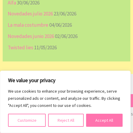
Alfa
30/06/2026
Novedades julio 2026
23/06/2026
La mala costumbre
04/06/2026
Novedades junio 2026
02/06/2026
Twisted lies
11/05/2026
We value your privacy
We use cookies to enhance your browsing experience, serve
Escribe tu email…
personalized ads or content, and analyze our traffic. By clicking
¡Subscribirme!
"Accept All", you consent to our use of cookies.
Únete a otros 42 suscriptores
Suscribirse
Customize
Reject All
Accept All