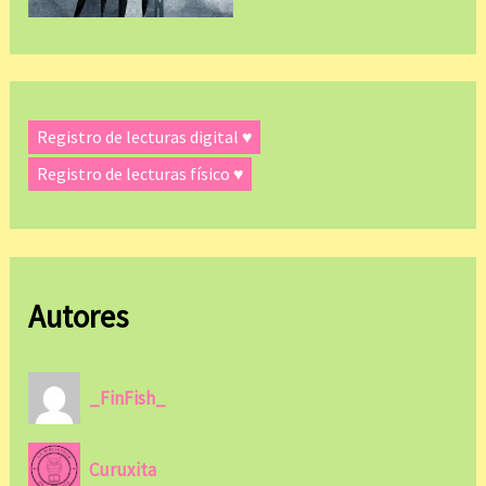
Registro de lecturas digital ♥
Registro de lecturas físico ♥
Autores
_FinFish_
Curuxita