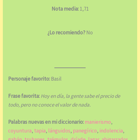
Nota media:
1,71
¿Lo recomiendo?
No
Personaje favorito:
Basil
Frase favorita:
Hoy en día, la gente sabe el precio de
todo, pero no conoce el valor de nada.
Palabras nuevas en mi diccionario:
manierismo
,
coyuntura
,
tapia
,
lánguidos
,
panegírico
,
indolencia
,
gabán
,
truhanes
,
trémulos
,
dríade
,
lagar
,
abigarrados
,