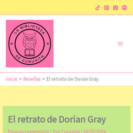
Ir
al
contenido
Inicio
Reseñas
El retrato de Dorian Gray
El retrato de Dorian Gray
Deja un comentario
/ Por
Curuxita
/
18/10/2024