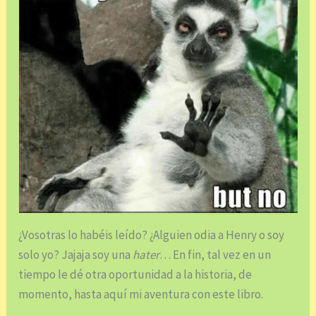
¿Vosotras lo habéis leído? ¿Alguien odia a Henry o soy
solo yo? Jajaja soy una
hater
… En fin, tal vez en un
tiempo le dé otra oportunidad a la historia, de
momento, hasta aquí mi aventura con este libro.