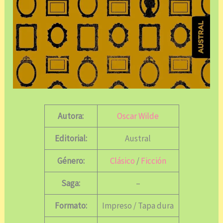
Autora:
Oscar Wilde
Editorial:
Austral
Género:
Clásico
/
Ficción
Saga:
–
Formato:
Impreso / Tapa dura