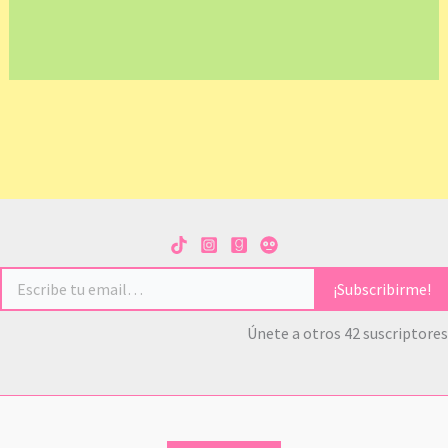
Escribe tu email…
¡Subscribirme!
Únete a otros 42 suscriptores